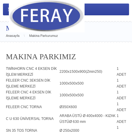
Menu
Makina Parkurumuz
Anasayfa
\
Makina Parkurumuz
MAKİNA PARKIMIZ
TWİNHORN CNC 4 EKSEN DİK
1
2200x1500x900(Zmin250)
İŞLEM MERKEZİ
ADET
FELEER CNC 3EKSEN DİK
1
1000x500x500
İŞLEME MERKEZİ
ADET
FELEER CNC 4 EKSEN DİK
1
1000x500x500
İŞLEME MERKEZİ
ADET
1
FELEER CNC TORNA
Ø350X600
ADET
ARABA ÜSTÜ Ø 400x4000 - KIZAK
1
C U 630 ÜNİVERSAL TORNA
ÜSTÜØ 630 mm
ADET
1
SN 35 TOS TORNA
Ø 250x2000