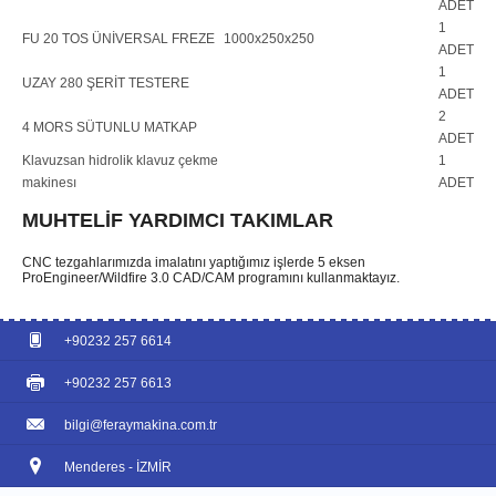
ADET
1
FU 20 TOS ÜNİVERSAL FREZE
1000x250x250
ADET
1
UZAY 280 ŞERİT TESTERE
ADET
2
4 MORS SÜTUNLU MATKAP
ADET
Klavuzsan hidrolik klavuz çekme
1
makinesı
ADET
MUHTELİF YARDIMCI TAKIMLAR
CNC tezgahlarımızda imalatını yaptığımız işlerde 5 eksen
ProEngineer/Wildfire 3.0 CAD/CAM programını kullanmaktayız.
+90232 257 6614
+90232 257 6613
bilgi@feraymakina.com.tr
Menderes - İZMİR